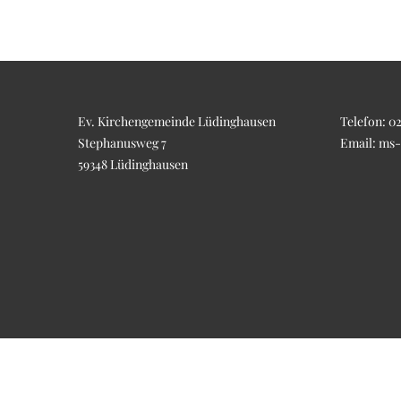
Ev. Kirchengemeinde Lüdinghausen
Telefon:
02
Stephanusweg 7
Email:
ms-
59348 Lüdinghausen