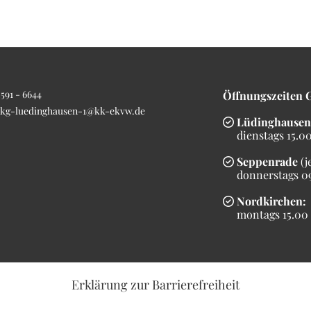
591 - 6644
Öffnungszeiten 
kg-luedinghausen-1@kk-ekvw.de
Lüdinghausen

dienstags 15.00 
Seppenrade
(j

donnerstags 09.
Nordkirchen:

montags 15.00 b
Erklärung
zur Barrierefreiheit