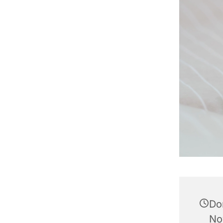
Do
No