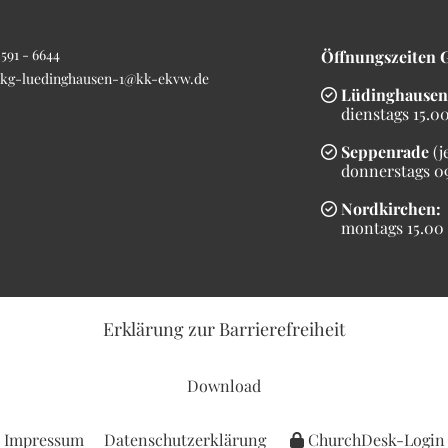
591 - 6644
Öffnungszeiten 
kg-luedinghausen-1@kk-ekvw.de
Lüdinghausen

dienstags 15.00 
Seppenrade
(j

donnerstags 09.
Nordkirchen:

montags 15.00 b
Erklärung
zur Barrierefreiheit
Download
Impressum
Datenschutzerklärung
ChurchDesk-Login