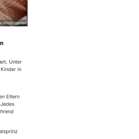
s-Kindergarten
en
ert. Unter
Kinder in
en Eltern
 Jedes
ührend
alsprinz