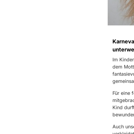
Karneva
unterw
Im Kinder
dem Motto
fantasiev
gemeinsam
Für eine 
mitgebra
Kind durf
bewunder
Auch unse
verkleide