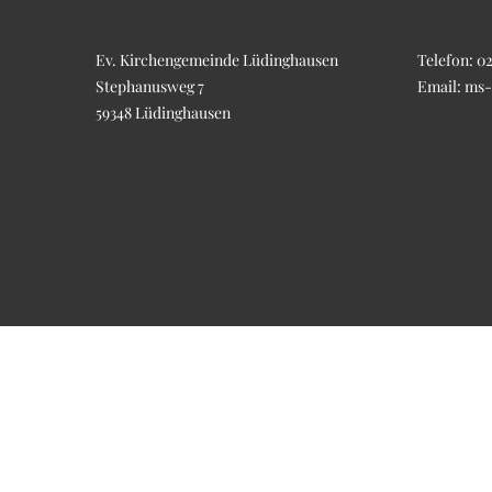
Ev. Kirchengemeinde Lüdinghausen
Telefon:
02
Stephanusweg 7
Email:
ms-
59348 Lüdinghausen