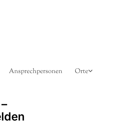
Ansprechpersonen
Orte
 –
elden