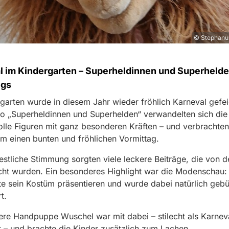
© Stephanu
l im Kindergarten – Superheldinnen und Superheld
egs
garten wurde in diesem Jahr wieder fröhlich Karneval gefei
 „Superheldinnen und Superhelden“ verwandelten sich die 
olle Figuren mit ganz besonderen Kräften – und verbrachten
 einen bunten und fröhlichen Vormittag.
festliche Stimmung sorgten viele leckere Beiträge, die von d
cht wurden. Ein besonderes Highlight war die Modenschau:
te sein Kostüm präsentieren und wurde dabei natürlich geb
t.
re Handpuppe Wuschel war mit dabei – stilecht als Karnev
t – und brachte die Kinder zusätzlich zum Lachen.