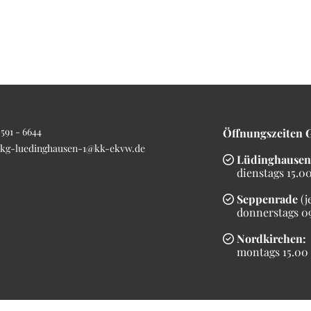
591 - 6644
Öffnungszeiten 
kg-luedinghausen-1@kk-ekvw.de
Lüdinghausen

dienstags 15.00 
Seppenrade
(j

donnerstags 09.
Nordkirchen:

montags 15.00 b