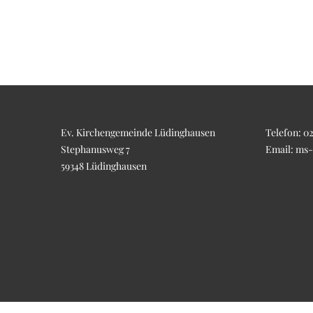
Ev. Kirchengemeinde Lüdinghausen
Telefon:
02
Stephanusweg 7
Email:
ms-
59348 Lüdinghausen