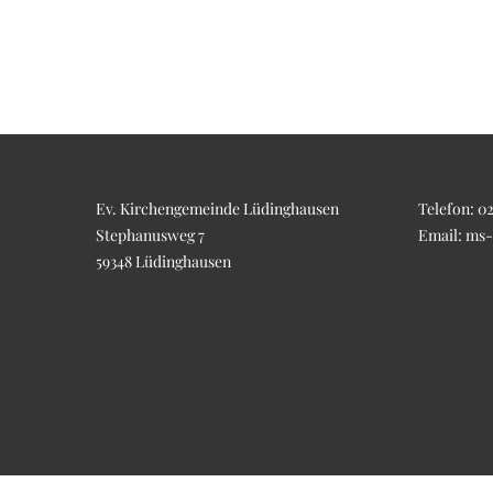
Ev. Kirchengemeinde Lüdinghausen
Telefon:
02
Stephanusweg 7
Email:
ms-
59348 Lüdinghausen