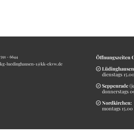
591 - 6644
Öffnungszeiten 
kg-luedinghausen-1@kk-ekvw.de
Lüdinghausen

dienstags 15.00 
Seppenrade
(j

donnerstags 09.
Nordkirchen:

montags 15.00 b