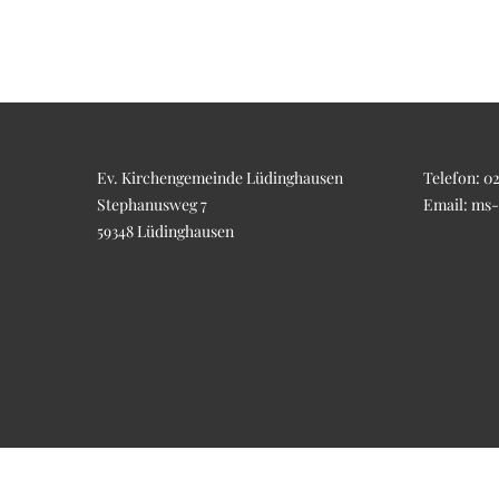
Ev. Kirchengemeinde Lüdinghausen
Telefon:
02
Stephanusweg 7
Email:
ms-
59348 Lüdinghausen