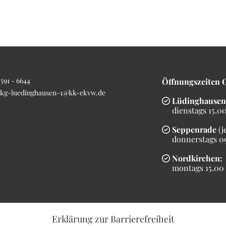
591 - 6644
Öffnungszeiten 
kg-luedinghausen-1@kk-ekvw.de
Lüdinghausen

dienstags 15.00 
Seppenrade
(j

donnerstags 09.
Nordkirchen:

montags 15.00 b
Erklärung
zur Barrierefreiheit