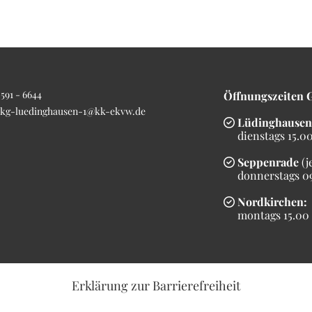
591 - 6644
Öffnungszeiten 
kg-luedinghausen-1@kk-ekvw.de
Lüdinghausen

dienstags 15.00 
Seppenrade
(j

donnerstags 09.
Nordkirchen:

montags 15.00 b
Erklärung
zur Barrierefreiheit