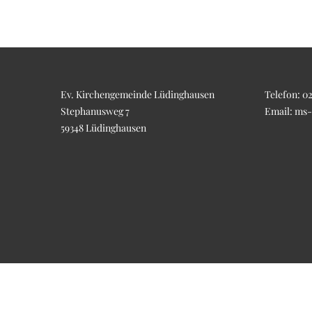
Ev. Kirchengemeinde Lüdinghausen
Telefon:
02
Stephanusweg 7
Email:
ms-
59348 Lüdinghausen