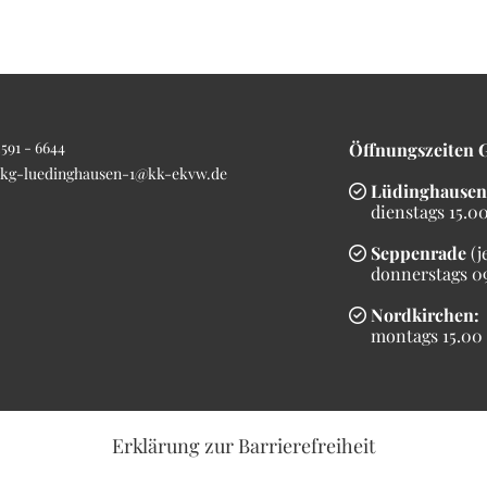
591 - 6644
Öffnungszeiten 
kg-luedinghausen-1@kk-ekvw.de
Lüdinghausen

dienstags 15.00 
Seppenrade
(j

donnerstags 09.
Nordkirchen:

montags 15.00 b
Erklärung
zur Barrierefreiheit