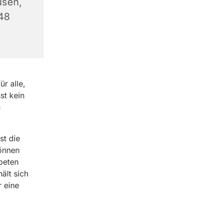
usen,
348
r alle,
st kein
n
st die
können
beten
ält sich
r eine