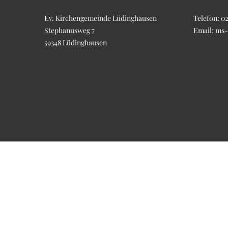
Ev. Kirchengemeinde Lüdinghausen
Telefon:
02
Stephanusweg 7
Email:
ms-
59348 Lüdinghausen