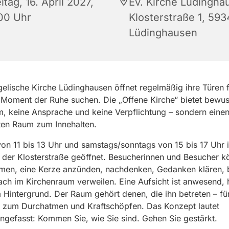
itag, 16. April 2027,
Ev. Kirche Lüdingha
:00 Uhr
Klosterstraße 1, 59
Lüdinghausen
elische Kirche Lüdinghausen öffnet regelmäßig ihre Türen fü
 Moment der Ruhe suchen. Die „Offene Kirche“ bietet bewus
 keine Ansprache und keine Verpflichtung – sondern eine
ten Raum zum Innehalten.
von 11 bis 13 Uhr und samstags/sonntags von 15 bis 17 Uhr i
 der Klosterstraße geöffnet. Besucherinnen und Besucher 
hmen, eine Kerze anzünden, nachdenken, Gedanken klären, 
ach im Kirchenraum verweilen. Eine Aufsicht ist anwesend, h
 Hintergrund. Der Raum gehört denen, die ihn betreten – fü
it, zum Durchatmen und Kraftschöpfen. Das Konzept lautet
efasst: Kommen Sie, wie Sie sind. Gehen Sie gestärkt.