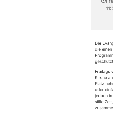
Fre
11
Die Evang
die einen
Programm,
geschütz
Freitags 
Kirche an
Platz ne
oder einf
jedoch im
stille Ze
zusammeng