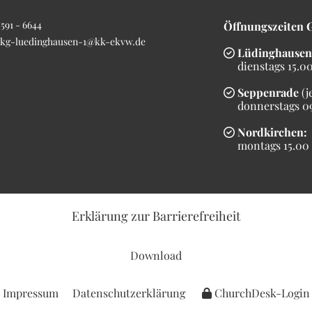
591 - 6644
Öffnungszeiten 
kg-luedinghausen-1@kk-ekvw.de
Lüdinghausen

dienstags 15.00 
Seppenrade
(j

donnerstags 09.
Nordkirchen:

montags 15.00 b
Erklärung
zur Barrierefreiheit
Download
Impressum
Datenschutzerklärung
ChurchDesk-Login