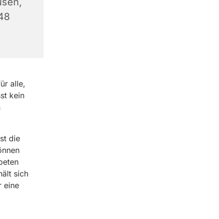
usen,
348
r alle,
st kein
n
st die
können
beten
ält sich
r eine