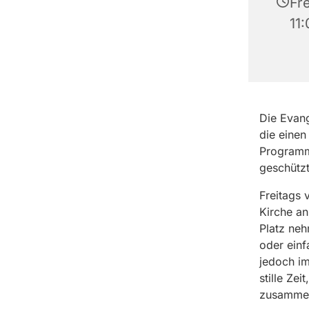
Fr
11
Die Evang
die einen
Programm,
geschütz
Freitags 
Kirche an
Platz ne
oder einf
jedoch im
stille Ze
zusammeng