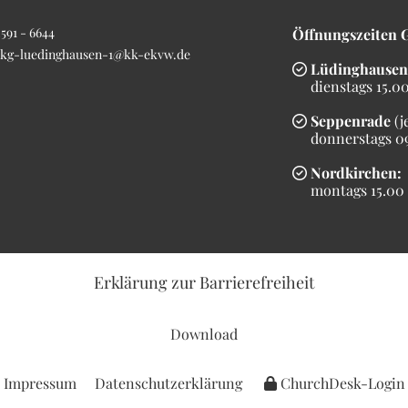
591 - 6644
Öffnungszeiten 
kg-luedinghausen-1@kk-ekvw.de
Lüdinghausen

dienstags 15.00 
Seppenrade
(j

donnerstags 09.
Nordkirchen:

montags 15.00 b
Erklärung
zur Barrierefreiheit
Download
Impressum
Datenschutzerklärung
ChurchDesk-Login