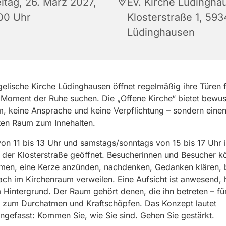
eitag, 26. März 2027,
Ev. Kirche Lüdingha
:00 Uhr
Klosterstraße 1, 59
Lüdinghausen
elische Kirche Lüdinghausen öffnet regelmäßig ihre Türen fü
 Moment der Ruhe suchen. Die „Offene Kirche“ bietet bewus
 keine Ansprache und keine Verpflichtung – sondern eine
ten Raum zum Innehalten.
von 11 bis 13 Uhr und samstags/sonntags von 15 bis 17 Uhr i
 der Klosterstraße geöffnet. Besucherinnen und Besucher 
hmen, eine Kerze anzünden, nachdenken, Gedanken klären, 
ach im Kirchenraum verweilen. Eine Aufsicht ist anwesend, h
 Hintergrund. Der Raum gehört denen, die ihn betreten – fü
it, zum Durchatmen und Kraftschöpfen. Das Konzept lautet
efasst: Kommen Sie, wie Sie sind. Gehen Sie gestärkt.