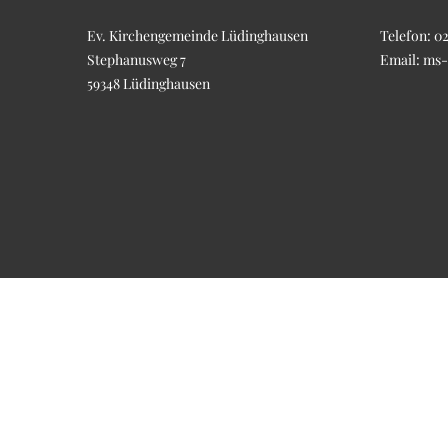
Ev. Kirchengemeinde Lüdinghausen
Telefon:
02
Stephanusweg 7
Email:
ms-
59348 Lüdinghausen