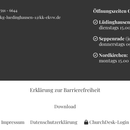
591 - 6644
Öffnungszeiten 
kg-luedinghausen-1@kk-ekvw.de
Lüdinghausen

dienstags 15.00 
Seppenrade
(j

donnerstags 09.
Nordkirchen:

montags 15.00 b
Erklärung
zur Barrierefreiheit
Download
Impressum
Datenschutzerklärung
ChurchDesk-Login