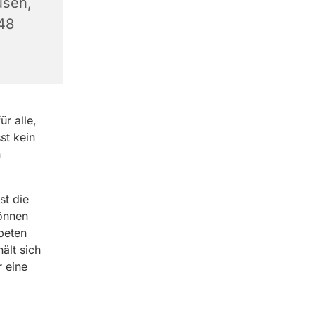
usen,
348
r alle,
st kein
n
st die
können
beten
ält sich
r eine