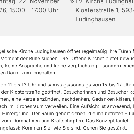
nntag, 22. November
Ev. Kirche Lüdingha
26, 15:00 - 17:00 Uhr
Klosterstraße 1, 59
Lüdinghausen
elische Kirche Lüdinghausen öffnet regelmäßig ihre Türen fü
 Moment der Ruhe suchen. Die „Offene Kirche“ bietet bewus
 keine Ansprache und keine Verpflichtung – sondern eine
ten Raum zum Innehalten.
von 11 bis 13 Uhr und samstags/sonntags von 15 bis 17 Uhr i
 der Klosterstraße geöffnet. Besucherinnen und Besucher 
hmen, eine Kerze anzünden, nachdenken, Gedanken klären, 
ach im Kirchenraum verweilen. Eine Aufsicht ist anwesend, h
 Hintergrund. Der Raum gehört denen, die ihn betreten – fü
it, zum Durchatmen und Kraftschöpfen. Das Konzept lautet
efasst: Kommen Sie, wie Sie sind. Gehen Sie gestärkt.