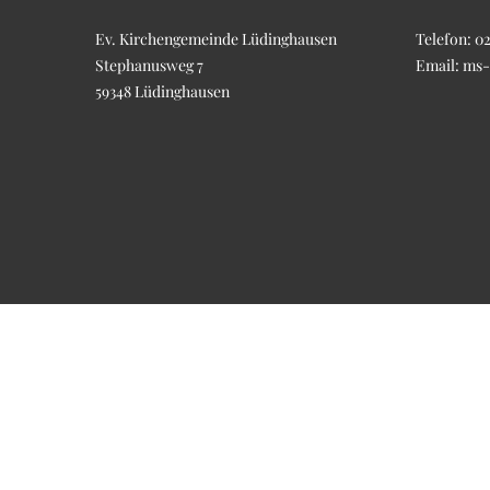
Ev. Kirchengemeinde Lüdinghausen
Telefon:
02
Stephanusweg 7
Email:
ms-
59348 Lüdinghausen