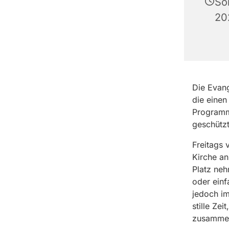
So
20
Die Evang
die einen
Programm,
geschütz
Freitags 
Kirche an
Platz ne
oder einf
jedoch im
stille Ze
zusammeng