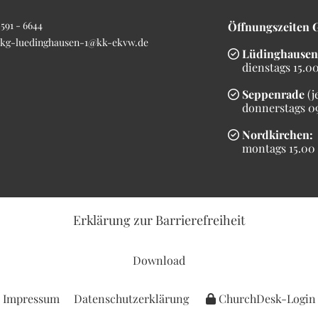
591 - 6644
Öffnungszeiten 
kg-luedinghausen-1@kk-ekvw.de
Lüdinghausen

dienstags 15.00 
Seppenrade
(j

donnerstags 09.
Nordkirchen:

montags 15.00 b
Erklärung
zur Barrierefreiheit
Download
Impressum
Datenschutzerklärung
ChurchDesk-Login