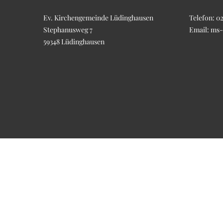
Ev. Kirchengemeinde Lüdinghausen
Telefon:
02
Stephanusweg 7
Email:
ms-
59348 Lüdinghausen