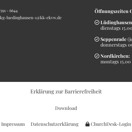
591 - 6644
Öffnungszeiten 
kg-luedinghausen-1@kk-ekvw.de
Lüdinghausen

dienstags 15.00 
Seppenrade
(j

donnerstags 09.
Nordkirchen:

montags 15.00 b
Erklärung
zur Barrierefreiheit
Download
Impressum
Datenschutzerklärung
ChurchDesk-Login