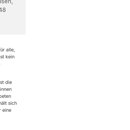
usen,
348
r alle,
st kein
n
st die
können
beten
ält sich
r eine