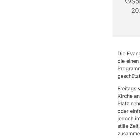
So
20
Die Evang
die einen
Programm,
geschütz
Freitags 
Kirche an
Platz ne
oder einf
jedoch im
stille Ze
zusammeng