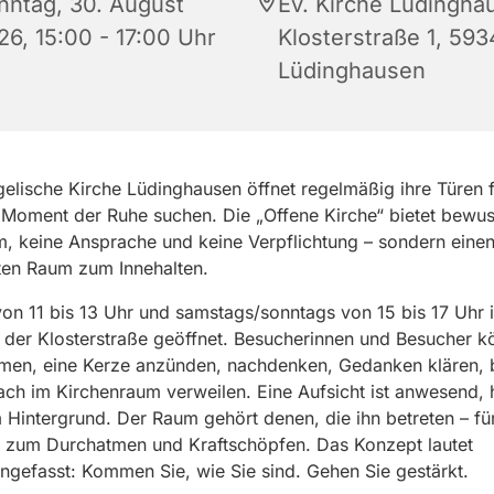
nntag, 30. August
Ev. Kirche Lüdingha
26, 15:00 - 17:00 Uhr
Klosterstraße 1, 59
Lüdinghausen
elische Kirche Lüdinghausen öffnet regelmäßig ihre Türen fü
 Moment der Ruhe suchen. Die „Offene Kirche“ bietet bewus
 keine Ansprache und keine Verpflichtung – sondern eine
ten Raum zum Innehalten.
von 11 bis 13 Uhr und samstags/sonntags von 15 bis 17 Uhr i
 der Klosterstraße geöffnet. Besucherinnen und Besucher 
hmen, eine Kerze anzünden, nachdenken, Gedanken klären, 
ach im Kirchenraum verweilen. Eine Aufsicht ist anwesend, h
 Hintergrund. Der Raum gehört denen, die ihn betreten – fü
it, zum Durchatmen und Kraftschöpfen. Das Konzept lautet
efasst: Kommen Sie, wie Sie sind. Gehen Sie gestärkt.