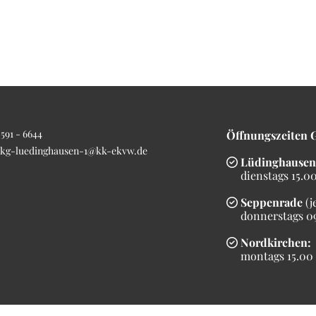
591 - 6644
Öffnungszeiten 
kg-luedinghausen-1@kk-ekvw.de
Lüdinghausen

dienstags 15.00 
Seppenrade
(j

donnerstags 09.
Nordkirchen:

montags 15.00 b