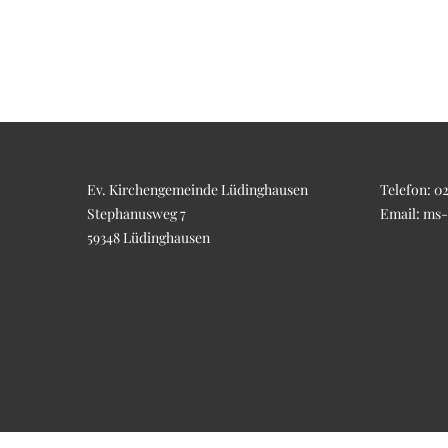
Ev. Kirchengemeinde Lüdinghausen
Telefon:
02
Stephanusweg 7
Email:
ms-
59348 Lüdinghausen