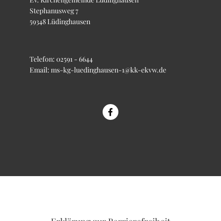
Stephanusweg 7
59348 Lüdinghausen
Telefon:
02591 - 6644
Email:
ms-kg-luedinghausen-1@kk-ekvw.de